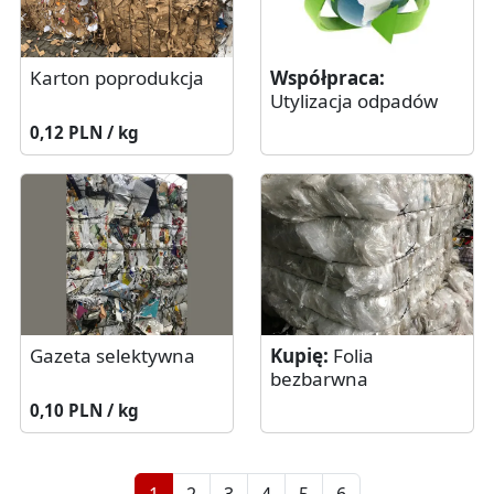
Współpraca:
Karton poprodukcja
Utylizacja odpadów
0,12 PLN / kg
Gazeta selektywna
Kupię:
Folia
bezbarwna
0,10 PLN / kg
1
2
3
4
5
6