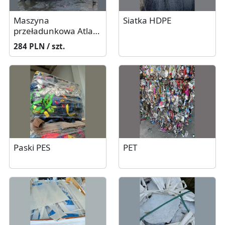
Maszyna
Siatka HDPE
przeładunkowa Atlas
MH 180.
284 PLN / szt.
Paski PES
PET