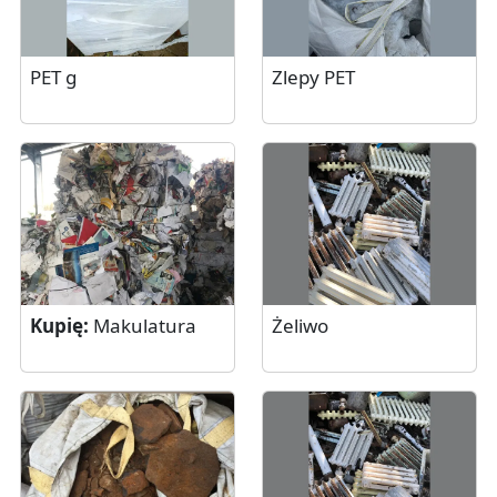
PET g
Zlepy PET
Kupię:
Makulatura
Żeliwo