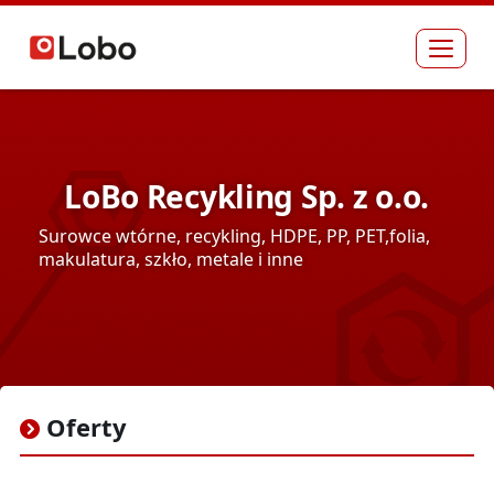
Rozw
LoBo Recykling Sp. z o.o.
Surowce wtórne, recykling, HDPE, PP, PET,folia,
makulatura, szkło, metale i inne
Oferty