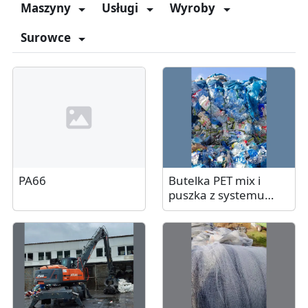
Maszyny
Usługi
Wyroby
Surowce
PA66
Butelka PET mix i
puszka z systemu
kaucyjnego