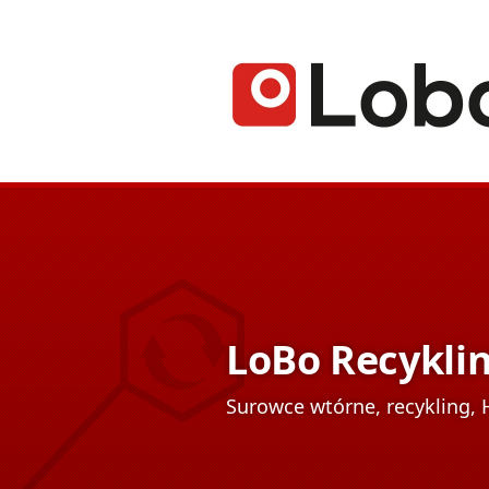
LoBo Recykling
Surowce wtórne, recykling, H