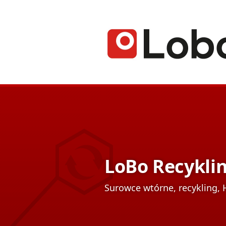
LoBo Recykling
Surowce wtórne, recykling, H