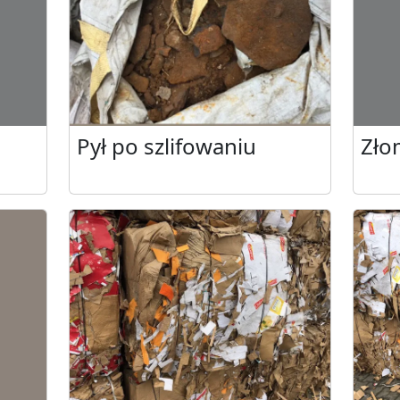
Pył po szlifowaniu
Zło