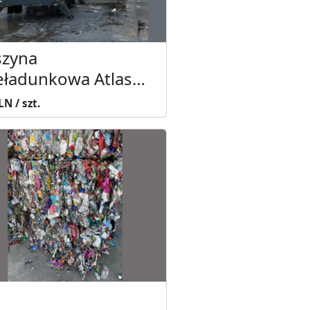
zyna
eładunkowa Atlas
180.
N / szt.