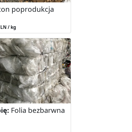
ton poprodukcja
PLN / kg
ię:
Folia bezbarwna