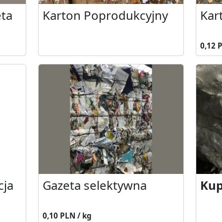
eta
Karton Poprodukcyjny
Kar
0,12 
cja
Gazeta selektywna
Kup
0,10 PLN / kg