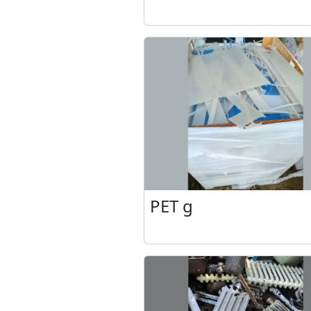
PET g