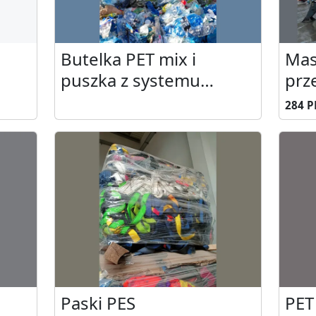
Butelka PET mix i
Mas
puszka z systemu
prz
kaucyjnego
MH 
284 PL
Paski PES
PET